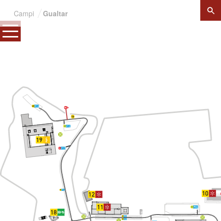
×
Campi
Gualtar